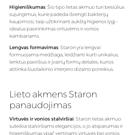
Higieniškumas
: Šio tipo lietas akmuo turi besiūlius
sujungimus, kurie padeda išvengti bakterijų
kaupimosi, taip užtikrinant aukštą higienos lygį –
idealus pasirinkimas virtuvėms ir vonios
kambariams.
Lengvas formavimas
: Staron yra lengvai
formuojama medžiaga, leidžianti kurti unikalius,
lenktus paviršius ir įvairių formų detales, kurios
atitinka šiuolaikinio interjero dizaino poreikius.
Lieto akmens Staron
panaudojimas
Virtuvės ir vonios stalviršiai
: Staron lietas akmuo
suteikia stalviršiams elegancijos, o jo atsparumas ir
higieniškumas ypač vertinami virtuvės bei vonios