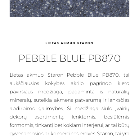
LIETAS AKMUO STARON
PEBBLE BLUE PB870
Lietas
akmuo Staron Pebble Blue PB870, tai
aukščiausios kokybės akrilo pagrindo kieto
paviršiaus medžiaga, pagaminta iš natūralių
mineralų, suteikia akmens patvarumą ir lanksčias
apdirbimo galimybes.
Ši medžiaga
siūlo įvairių
dekorų asortimentą, lenktomis, besiūlėmis
formomis, tinkantį bet kokiam interjerui, ar tai būtų
gyvenamosios ar komercinės erdvės. Staron, tai yra