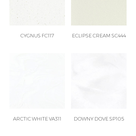
CYGNUS FC117
ECLIPSE CREAM SC444
ARCTIC WHITE VA311
DOWNY DOVE SP105