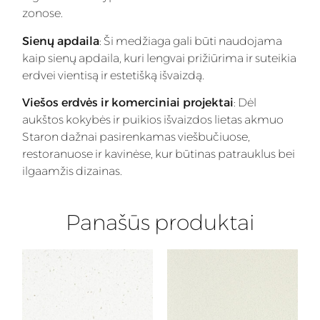
zonose.
Sienų apdaila
: Ši medžiaga gali būti naudojama
kaip sienų apdaila, kuri lengvai prižiūrima ir suteikia
erdvei vientisą ir estetišką išvaizdą.
Viešos erdvės ir komerciniai projektai
: Dėl
aukštos kokybės ir puikios išvaizdos lietas akmuo
Staron dažnai pasirenkamas viešbučiuose,
restoranuose ir kavinėse, kur būtinas patrauklus bei
ilgaamžis dizainas.
Panašūs produktai