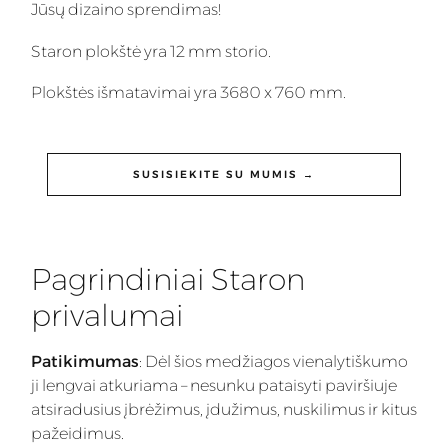
Jūsų dizaino sprendimas!
Staron plokštė yra 12 mm storio.
Plokštės išmatavimai yra 3680 x 760 mm.
SUSISIEKITE SU MUMIS →
Pagrindiniai Staron
privalumai
Patikimumas
: Dėl šios medžiagos vienalytiškumo
ji lengvai atkuriama – nesunku pataisyti paviršiuje
atsiradusius įbrėžimus, įdužimus, nuskilimus ir kitus
pažeidimus.