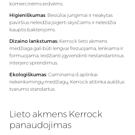
komercinėms erdvėms.
Higieniškumas
: Besiūliai jungimai ir neakytas
paviršius neleidžia įsigerti skysčiams ir neleidžia
kauptis bakterijoms.
Dizaino lankstumas:
Kerrock lieto akmens
medžiaga gali būti lengvai frezuojama, lenkiama ir
formuojama, leidžianti įgyvendinti nestandartinius
interjero sprendimus.
Ekologiškumas
: Gaminama iš aplinkai
nekenksmingų medžiagų, Kerrock atitinka aukštus
tvarumo standartus.
Lieto akmens Kerrock
panaudojimas