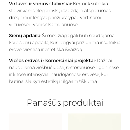
Virtuvės ir vonios stalviršiai
: Kerrock suteikia
stalviršiams elegantišką išvaizdą, o atsparumas
drėgmei ir lengva priežiūra ypač vertinami
virtuvėse ir vonios kambariuose.
Sienų apdaila
: Ši medžiaga gali būti naudojama
kaip sienų apdaila, kuri lengvai prižiūrima ir suteikia
erdvei vientisą ir estetišką išvaizdą.
Viešos erdvės ir komerciniai projektai
: Dažnai
naudojama viešbučiuose, restoranuose, ligoninėse
ir kitose intensyviai naudojamose erdvėse, kur
būtina išlaikyti estetiką ir ilgaamžiškumą.
Panašūs produktai