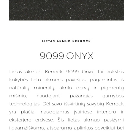
LIETAS AKMUO KERROCK
9099 ONYX
Lietas
akmuo Kerrock 9099 Onyx, tai aukštos
kokybės lieto akmens paviršius, pagamintas iš
natūralių mineralų, akrilo dervų ir pigmentų
mišinio, naudojant pažangias gamybos
technologijas. Dėl savo išskirtinių savybių
Kerrock
yra plačiai naudojamas įvairiose interjero ir
eksterjero erdvėse. Šis lietas akmuo pasižymi
ilgaamžiškumu, atsparumu aplinkos poveikiui bei