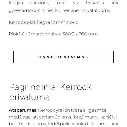
lengva priežiūra, todėl yra tinkama tiek
gyvenamosioms, tiek komercinėms patalpoms.
Kerrock plokštė yra 12 mm storio.
Plokštės išmatavimai yra 3600 x 760 mm.
SUSISIEKITE SU MUMIS →
Pagrindiniai Kerrock
privalumai
Atsparumas
: Kerrock yra itin tvirta ir ilgaamžė
medžiaga, atspari smūgiams, įbrėžimams, karščiui
bei chemikalams, todėl puikiai tinka tiek namų, tiek