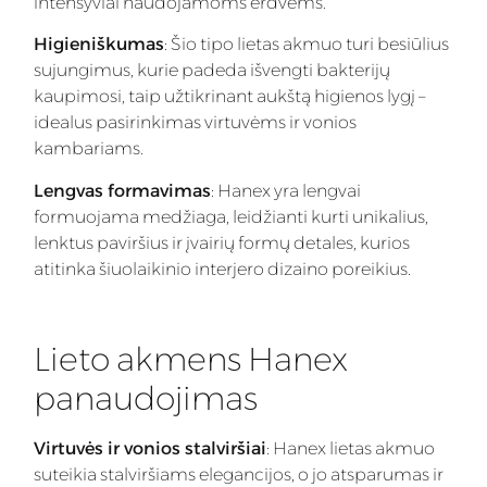
intensyviai naudojamoms erdvėms.
Higieniškumas
: Šio tipo lietas akmuo turi besiūlius
sujungimus, kurie padeda išvengti bakterijų
kaupimosi, taip užtikrinant aukštą higienos lygį –
idealus pasirinkimas virtuvėms ir vonios
kambariams.
Lengvas formavimas
: Hanex yra lengvai
formuojama medžiaga, leidžianti kurti unikalius,
lenktus paviršius ir įvairių formų detales, kurios
atitinka šiuolaikinio interjero dizaino poreikius.
Lieto akmens Hanex
panaudojimas
Virtuvės ir vonios stalviršiai
: Hanex lietas akmuo
suteikia stalviršiams elegancijos, o jo atsparumas ir