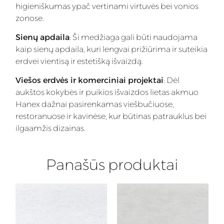
higieniškumas ypač vertinami virtuvės bei vonios
zonose.
Sienų apdaila
: Ši medžiaga gali būti naudojama
kaip sienų apdaila, kuri lengvai prižiūrima ir suteikia
erdvei vientisą ir estetišką išvaizdą.
Viešos erdvės ir komerciniai projektai
: Dėl
aukštos kokybės ir puikios išvaizdos lietas akmuo
Hanex dažnai pasirenkamas viešbučiuose,
restoranuose ir kavinėse, kur būtinas patrauklus bei
ilgaamžis dizainas.
Panašūs produktai