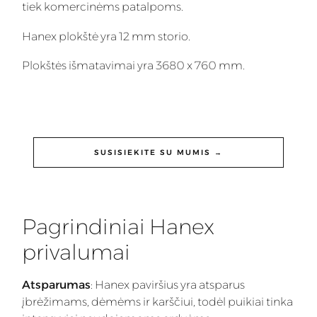
tiek komercinėms patalpoms.
Hanex plokštė yra 12 mm storio.
Plokštės išmatavimai yra 3680 x 760 mm.
SUSISIEKITE SU MUMIS →
Pagrindiniai Hanex
privalumai
Atsparumas
: Hanex paviršius yra atsparus
įbrėžimams, dėmėms ir karščiui, todėl puikiai tinka