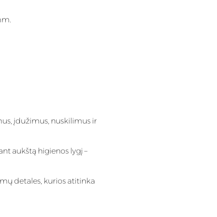
mm.
mus, įdužimus, nuskilimus ir
ant aukštą higienos lygį –
rmų detales, kurios atitinka