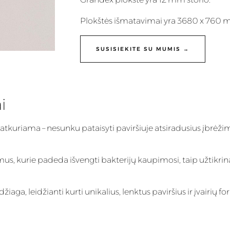
Plokštės išmatavimai yra 3680 x 760 
SUSISIEKITE SU MUMIS →
i
 atkuriama – nesunku pataisyti paviršiuje atsiradusius įbrėži
imus, kurie padeda išvengti bakterijų kaupimosi, taip užtikrin
ga, leidžianti kurti unikalius, lenktus paviršius ir įvairių fo