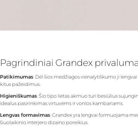
Pagrindiniai Grandex privaluma
Patikimumas
: Dėl šios medžiagos vienalytiškumo ji lengvai
kitus pažeidimus.
Higieniškumas
: Šio tipo lietas akmuo turi besiūlius sujung
idealus pasirinkimas virtuvėms ir vonios kambariams.
Lengvas formavimas
: Grandex yra lengvai formuojama medžia
šiuolaikinio interjero dizaino poreikius.