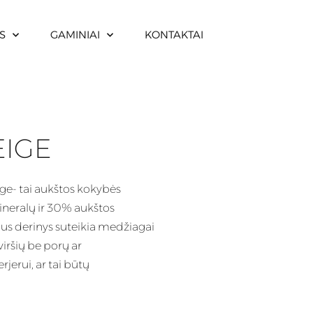
S
GAMINIAI
KONTAKTAI
EIGE
e- tai aukštos kokybės
ineralų ir 30% aukštos
lus
derinys suteikia medžiagai
iršių be porų ar
jerui, ar tai būtų