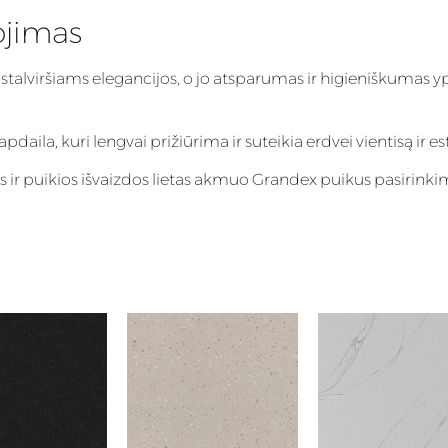
ojimas
 stalviršiams elegancijos, o jo atsparumas ir higieniškumas y
aila, kuri lengvai prižiūrima ir suteikia erdvei vientisą ir es
s ir puikios išvaizdos lietas akmuo Grandex puikus pasirink