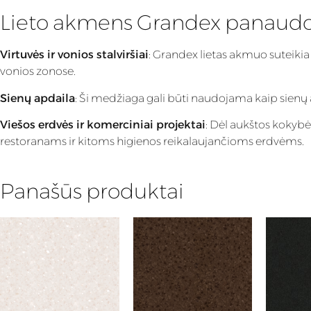
Lieto akmens Grandex panaud
Virtuvės ir vonios stalviršiai
: Grandex lietas akmuo suteikia
vonios zonose.
Sienų apdaila
: Ši medžiaga gali būti naudojama kaip sienų apd
Viešos erdvės ir komerciniai projektai
: Dėl aukštos kokybė
restoranams ir kitoms higienos reikalaujančioms erdvėms.
Panašūs produktai