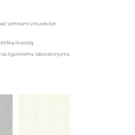
pač vertinami virtuvės bei
tetišką išvaizdą.
imas ligoninėms, laboratorijoms,