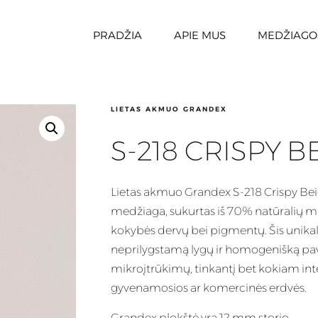
PRADŽIA
APIE MUS
MEDŽIAGO
LIETAS AKMUO GRANDEX
S-218 CRISPY B
Lietas
akmuo Grandex S-218 Crispy Beig
medžiaga, sukurtas iš 70% natūralių m
kokybės dervų bei pigmentų. Šis
unika
neprilygstamą lygų ir homogenišką pav
mikroįtrūkimų, tinkantį bet kokiam inter
gyvenamosios ar komercinės erdvės.
Grandex plokštė yra 12 mm storio.