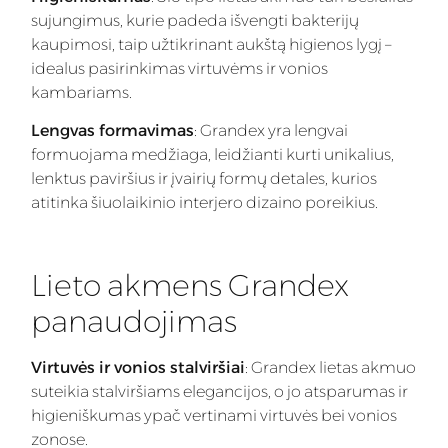
sujungimus, kurie padeda išvengti bakterijų
kaupimosi, taip užtikrinant aukštą higienos lygį –
idealus pasirinkimas virtuvėms ir vonios
kambariams.
Lengvas formavimas
: Grandex yra lengvai
formuojama medžiaga, leidžianti kurti unikalius,
lenktus paviršius ir įvairių formų detales, kurios
atitinka šiuolaikinio interjero dizaino poreikius.
Lieto akmens Grandex
panaudojimas
Virtuvės ir vonios stalviršiai
: Grandex lietas akmuo
suteikia stalviršiams elegancijos, o jo atsparumas ir
higieniškumas ypač vertinami virtuvės bei vonios
zonose.