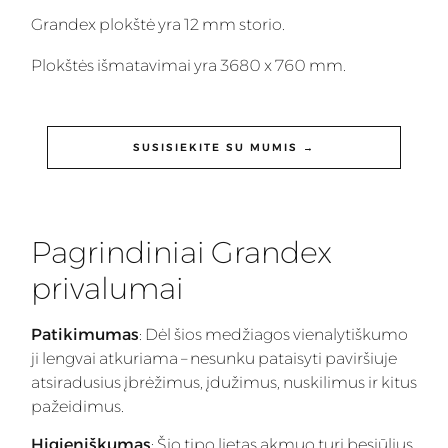
Grandex plokštė yra 12 mm storio.
Plokštės išmatavimai yra 3680 x 760 mm.
SUSISIEKITE SU MUMIS →
Pagrindiniai Grandex
privalumai
Patikimumas
: Dėl šios medžiagos vienalytiškumo
ji lengvai atkuriama – nesunku pataisyti paviršiuje
atsiradusius įbrėžimus, įdužimus, nuskilimus ir kitus
pažeidimus.
Higieniškumas
: Šio tipo lietas akmuo turi besiūlius