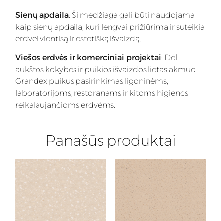
Sienų apdaila
: Ši medžiaga gali būti naudojama
kaip sienų apdaila, kuri lengvai prižiūrima ir suteikia
erdvei vientisą ir estetišką išvaizdą.
Viešos erdvės ir komerciniai projektai
: Dėl
aukštos kokybės ir puikios išvaizdos lietas akmuo
Grandex puikus pasirinkimas ligoninėms,
laboratorijoms, restoranams ir kitoms higienos
reikalaujančioms erdvėms.
Panašūs produktai