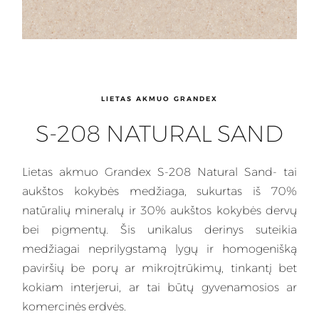
LIETAS AKMUO GRANDEX
S-208 NATURAL SAND
Lietas
akmuo Grandex S-208 Natural Sand- tai
aukštos kokybės medžiaga, sukurtas iš 70%
natūralių mineralų ir 30% aukštos kokybės dervų
bei pigmentų. Šis
unikalus
derinys suteikia
medžiagai neprilygstamą lygų ir homogenišką
paviršių be porų ar mikroįtrūkimų, tinkantį bet
kokiam interjerui, ar tai būtų gyvenamosios ar
komercinės erdvės.