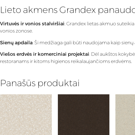
Lieto akmens Grandex panaud
Virtuvės ir vonios stalviršiai
: Grandex lietas akmuo suteikia
vonios zonose.
Sienų apdaila
: Ši medžiaga gali būti naudojama kaip sienų apd
Viešos erdvės ir komerciniai projektai
: Dėl aukštos kokybė
restoranams ir kitoms higienos reikalaujančioms erdvėms.
Panašūs produktai