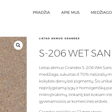
PRADŽIA
APIE MUS
MEDŽIAGO
LIETAS AKMUO GRANDEX
S-206 WET SA
Lietas
akmuo Grandex S-206 Wet Sand-
medžiaga, sukurtas iš 70% natūralių m
kokybės dervų bei pigmentų. Šis
unika
neprilygstamą lygų ir homogenišką pav
mikroįtrūkimų, tinkantį bet kokiam inter
gyvenamosios ar komercinės erdvės.
Grandex plokštė yra 12 mm storio.