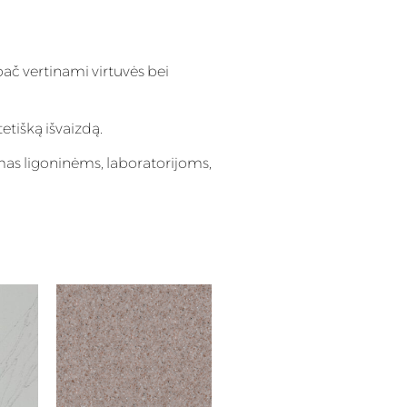
pač vertinami virtuvės bei
tetišką išvaizdą.
imas ligoninėms, laboratorijoms,