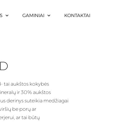
S
GAMINIAI
KONTAKTAI
ND
 tai aukštos kokybės
ineralų ir 30% aukštos
lus
derinys suteikia medžiagai
iršių be porų ar
jerui, ar tai būtų