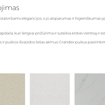
ojimas
 stalviršiams elegancijos, o jo atsparumas ir higieniškumas y
aila, kuri lengvai prižiūrima ir suteikia erdvei vientisą ir es
s ir puikios išvaizdos lietas akmuo Grandex puikus pasirink