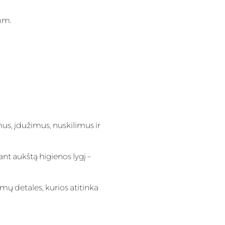
mm.
mus, įdužimus, nuskilimus ir
ant aukštą higienos lygį –
rmų detales, kurios atitinka