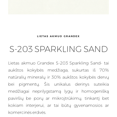
LIETAS AKMUO GRANDEX
S-203 SPARKLING SAND
Lietas
akmuo Grandex S-203 Sparkling Sand- tai
aukštos kokybės medžiaga, sukurtas iš 70%
natūralių mineralų ir 30% aukštos kokybės dervų
bei pigmentų. Šis
unikalus
derinys suteikia
medžiagai neprilygstamą lygų ir homogenišką
paviršių be porų ar mikroįtrūkimų, tinkantį bet
kokiam interjerui, ar tai būtų gyvenamosios ar
komercinės erdvės.