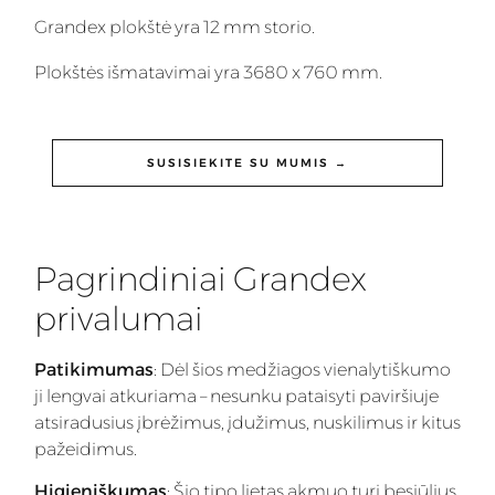
Grandex plokštė yra 12 mm storio.
Plokštės išmatavimai yra 3680 x 760 mm.
SUSISIEKITE SU MUMIS →
Pagrindiniai Grandex
privalumai
Patikimumas
: Dėl šios medžiagos vienalytiškumo
ji lengvai atkuriama – nesunku pataisyti paviršiuje
atsiradusius įbrėžimus, įdužimus, nuskilimus ir kitus
pažeidimus.
Higieniškumas
: Šio tipo lietas akmuo turi besiūlius