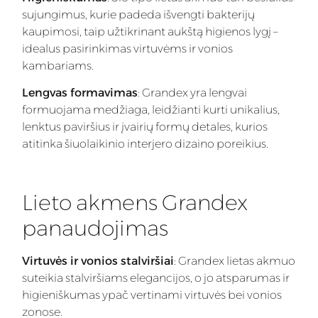
sujungimus, kurie padeda išvengti bakterijų
kaupimosi, taip užtikrinant aukštą higienos lygį –
idealus pasirinkimas virtuvėms ir vonios
kambariams.
Lengvas formavimas
: Grandex yra lengvai
formuojama medžiaga, leidžianti kurti unikalius,
lenktus paviršius ir įvairių formų detales, kurios
atitinka šiuolaikinio interjero dizaino poreikius.
Lieto akmens Grandex
panaudojimas
Virtuvės ir vonios stalviršiai
: Grandex lietas akmuo
suteikia stalviršiams elegancijos, o jo atsparumas ir
higieniškumas ypač vertinami virtuvės bei vonios
zonose.