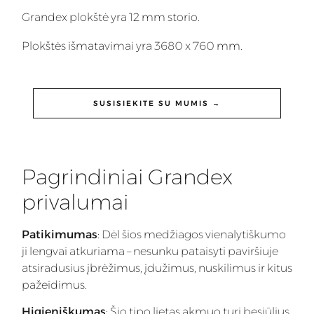
Grandex plokštė yra 12 mm storio.
Plokštės išmatavimai yra 3680 x 760 mm.
SUSISIEKITE SU MUMIS →
Pagrindiniai Grandex
privalumai
Patikimumas
: Dėl šios medžiagos vienalytiškumo
ji lengvai atkuriama – nesunku pataisyti paviršiuje
atsiradusius įbrėžimus, įdužimus, nuskilimus ir kitus
pažeidimus.
Higieniškumas
: Šio tipo lietas akmuo turi besiūlius