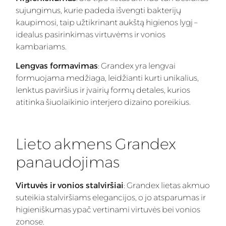
sujungimus, kurie padeda išvengti bakterijų
kaupimosi, taip užtikrinant aukštą higienos lygį –
idealus pasirinkimas virtuvėms ir vonios
kambariams.
Lengvas formavimas
: Grandex yra lengvai
formuojama medžiaga, leidžianti kurti unikalius,
lenktus paviršius ir įvairių formų detales, kurios
atitinka šiuolaikinio interjero dizaino poreikius.
Lieto akmens Grandex
panaudojimas
Virtuvės ir vonios stalviršiai
: Grandex lietas akmuo
suteikia stalviršiams elegancijos, o jo atsparumas ir
higieniškumas ypač vertinami virtuvės bei vonios
zonose.