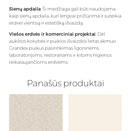
Sienų apdaila
: Ši medžiaga gali būti naudojama
kaip sienų apdaila, kuri lengvai prižiūrima ir suteikia
erdvei vientisą ir estetišką išvaizdą.
Viešos erdvės ir komerciniai projektai
: Dėl
aukštos kokybės ir puikios išvaizdos lietas akmuo
Grandex puikus pasirinkimas ligoninėms,
laboratorijoms, restoranams ir kitoms higienos
reikalaujančioms erdvėms.
Panašūs produktai