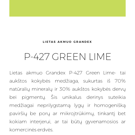
LIETAS AKMUO GRANDEX
P-427 GREEN LIME
Lietas
akmuo Grandex P-427 Green Lime- tai
aukštos kokybės medžiaga, sukurtas iš 70%
natūralių mineralų ir 30% aukštos kokybės dervų
bei pigmentų. Šis
unikalus
derinys suteikia
medžiagai neprilygstamą lygų ir homogenišką
paviršių be porų ar mikroįtrūkimų, tinkantį bet
kokiam interjerui, ar tai būtų gyvenamosios ar
komercinės erdvės.