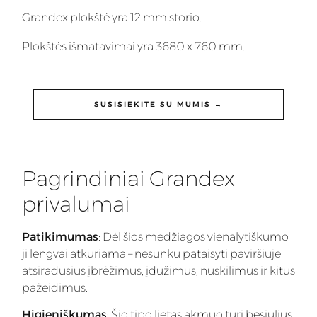
Grandex plokštė yra 12 mm storio.
Plokštės išmatavimai yra 3680 x 760 mm.
SUSISIEKITE SU MUMIS →
Pagrindiniai Grandex
privalumai
Patikimumas
: Dėl šios medžiagos vienalytiškumo
ji lengvai atkuriama – nesunku pataisyti paviršiuje
atsiradusius įbrėžimus, įdužimus, nuskilimus ir kitus
pažeidimus.
Higieniškumas
: Šio tipo lietas akmuo turi besiūlius