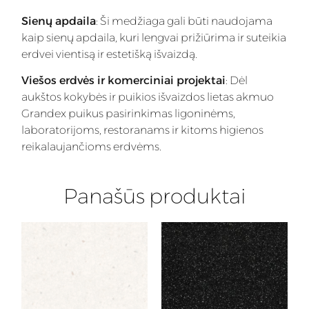
Sienų apdaila
: Ši medžiaga gali būti naudojama
kaip sienų apdaila, kuri lengvai prižiūrima ir suteikia
erdvei vientisą ir estetišką išvaizdą.
Viešos erdvės ir komerciniai projektai
: Dėl
aukštos kokybės ir puikios išvaizdos lietas akmuo
Grandex puikus pasirinkimas ligoninėms,
laboratorijoms, restoranams ir kitoms higienos
reikalaujančioms erdvėms.
Panašūs produktai