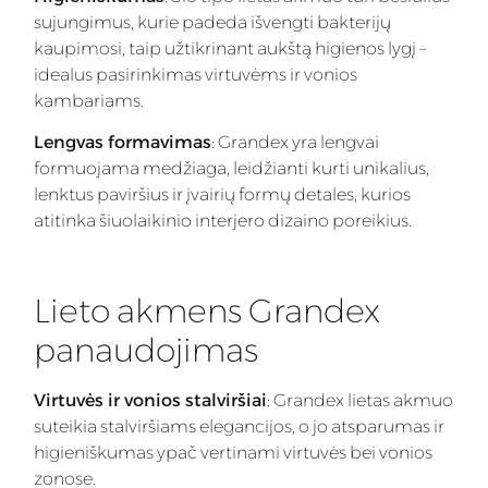
sujungimus, kurie padeda išvengti bakterijų
kaupimosi, taip užtikrinant aukštą higienos lygį –
idealus pasirinkimas virtuvėms ir vonios
kambariams.
Lengvas formavimas
: Grandex yra lengvai
formuojama medžiaga, leidžianti kurti unikalius,
lenktus paviršius ir įvairių formų detales, kurios
atitinka šiuolaikinio interjero dizaino poreikius.
Lieto akmens Grandex
panaudojimas
Virtuvės ir vonios stalviršiai
: Grandex lietas akmuo
suteikia stalviršiams elegancijos, o jo atsparumas ir
higieniškumas ypač vertinami virtuvės bei vonios
zonose.