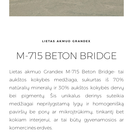
LIETAS AKMUO GRANDEX
M-715 BETON BRIDGE
Lietas
akmuo Grandex M-715 Beton Bridge- tai
aukštos kokybės medžiaga, sukurtas iš 70%
natūralių mineralų ir 30% aukštos kokybės dervų
bei pigmentų. Šis
unikalus
derinys suteikia
medžiagai neprilygstamą lygų ir homogenišką
paviršių be porų ar mikroįtrūkimų, tinkantį bet
kokiam interjerui, ar tai būtų gyvenamosios ar
komercinės erdvės.