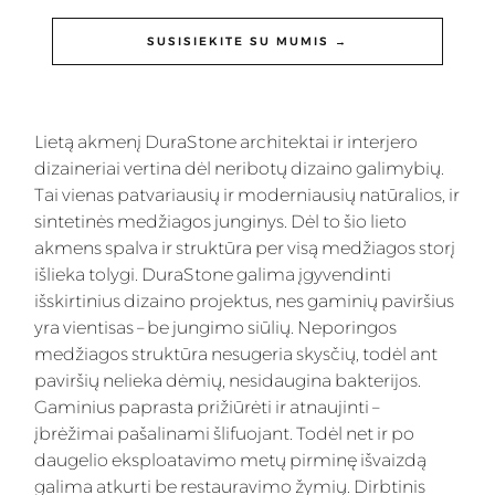
SUSISIEKITE SU MUMIS →
Lietą akmenį DuraStone architektai ir interjero
dizaineriai vertina dėl neribotų dizaino galimybių.
Tai vienas patvariausių ir moderniausių natūralios, ir
sintetinės medžiagos junginys. Dėl to šio lieto
akmens spalva ir struktūra per visą medžiagos storį
išlieka tolygi. DuraStone galima įgyvendinti
išskirtinius dizaino projektus, nes gaminių paviršius
yra vientisas – be jungimo siūlių. Neporingos
medžiagos struktūra nesugeria skysčių, todėl ant
paviršių nelieka dėmių, nesidaugina bakterijos.
Gaminius paprasta prižiūrėti ir atnaujinti –
įbrėžimai pašalinami šlifuojant. Todėl net ir po
daugelio eksploatavimo metų pirminę išvaizdą
galima atkurti be restauravimo žymių. Dirbtinis