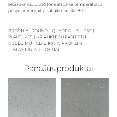
lietas akmuo DuraStone atsparus temperatūros
pokyčiams ir kaitrai (atlaiko net iki 180°).
BRĖŽINIAI:
ROUND
︱
QUADRO
︱
ELLIPSE
︱
PLAUTUVĖS
︱
KRIAUKLĖ SU PASLĖPTU
NUBĖGIMU
︱
KLASIKINIAI PROFILIAI
︱
KLASIKINIAI PROFILIAI
︱
Panašūs produktai