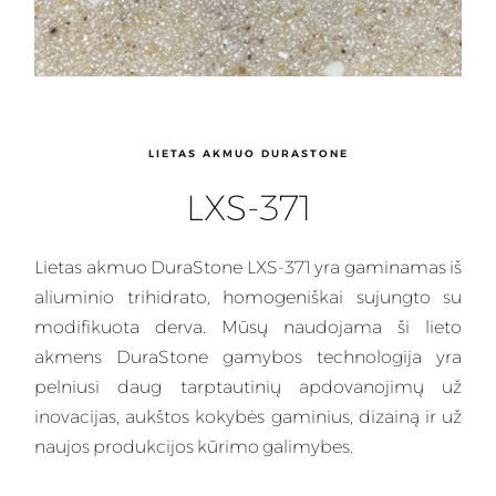
LIETAS AKMUO DURASTONE
LXS-371
Lietas akmuo
DuraStone LXS-371 yra gaminamas iš
aliuminio trihidrato, homogeniškai sujungto su
modifikuota derva
. Mūsų naudojama ši
lieto
akmens
DuraStone gamybos technologija yra
pelniusi daug tarptautinių apdovanojimų už
inovacijas, aukštos kokybės gaminius, dizainą ir už
naujos produkcijos kūrimo galimybes.