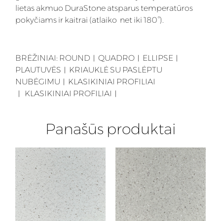
lietas akmuo DuraStone atsparus temperatūros
pokyčiams ir kaitrai (atlaiko net iki 180°).
BRĖŽINIAI:
ROUND
︱
QUADRO
︱
ELLIPSE
︱
PLAUTUVĖS
︱
KRIAUKLĖ SU PASLĖPTU
NUBĖGIMU
︱
KLASIKINIAI PROFILIAI
︱
KLASIKINIAI PROFILIAI
︱
Panašūs produktai