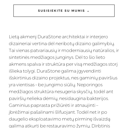
SUSISIEKITE SU MUMIS →
Lietą akmenį DuraStone architektai ir interjero
dizaineriai vertina dėl neribotų dizaino galimybių.
Tai vienas patvariausių ir moderniausių natūralios, ir
sintetinės medžiagos junginys. Dėl to šio lieto
akmens spalva ir struktūra per visą medžiagos storį
išlieka tolygi. DuraStone galima įgyvendinti
išskirtinius dizaino projektus, nes gaminių paviršius
yra vientisas – be jungimo siūlių. Neporingos
medžiagos struktūra nesugeria skysčių, todėl ant
paviršių nelieka dėmių, nesidaugina bakterijos.
Gaminius paprasta prižiūrėti ir atnaujinti –
įbrėžimai pašalinami šlifuojant. Todėl net ir po
daugelio eksploatavimo metų pirminę išvaizdą
galima atkurti be restauravimo žymių. Dirbtinis