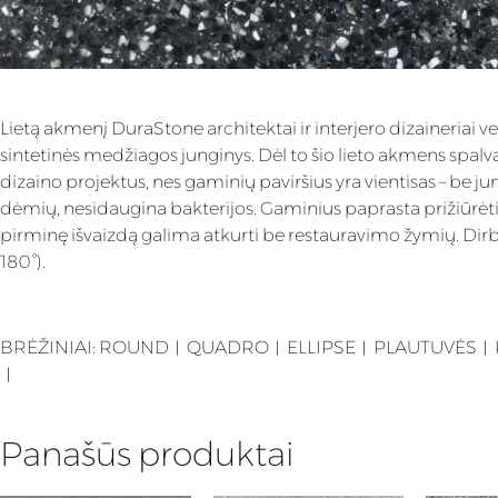
Lietą akmenį DuraStone architektai ir interjero dizaineriai ve
sintetinės medžiagos junginys. Dėl to šio lieto akmens spalva 
dizaino projektus, nes gaminių paviršius yra vientisas – be 
dėmių, nesidaugina bakterijos. Gaminius paprasta prižiūrėti 
pirminę išvaizdą galima atkurti be restauravimo žymių. Dirb
180°).
BRĖŽINIAI:
ROUND
︱
QUADRO
︱
ELLIPSE
︱
PLAUTUVĖS
︱
︱
Panašūs produktai