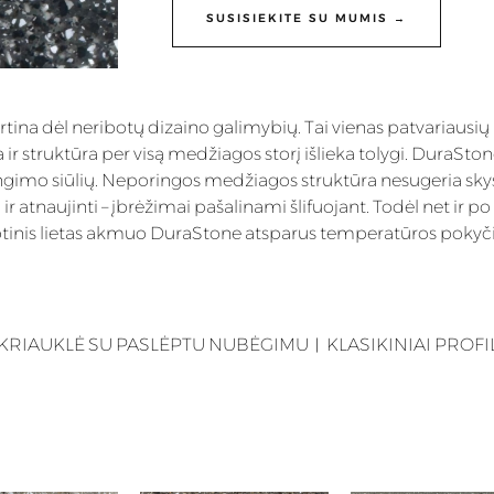
SUSISIEKITE SU MUMIS →
rtina dėl neribotų dizaino galimybių. Tai vienas patvariausių 
ir struktūra per visą medžiagos storį išlieka tolygi. DuraSton
jungimo siūlių. Neporingos medžiagos struktūra nesugeria skys
ir atnaujinti – įbrėžimai pašalinami šlifuojant. Todėl net ir
tinis lietas akmuo DuraStone atsparus temperatūros pokyčiams
KRIAUKLĖ SU PASLĖPTU NUBĖGIMU
︱
KLASIKINIAI PROFIL