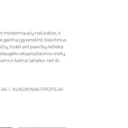
ir moderniausių natūralios, ir
e galima įgyvendinti išskirtinius
čių, todėl ant paviršių nelieka
 po daugelio eksploatavimo metų
 ir kaitrai (atlaiko net iki
IAI
︱
KLASIKINIAI PROFILIAI