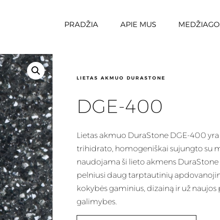
PRADŽIA
APIE MUS
MEDŽIAGO
LIETAS AKMUO DURASTONE
DGE-400
Lietas akmuo
DuraStone DGE-400 yra 
trihidrato, homogeniškai sujungto su 
naudojama ši
lieto akmens
DuraStone 
pelniusi daug tarptautinių apdovanojim
kokybės gaminius, dizainą ir už naujos
galimybes.