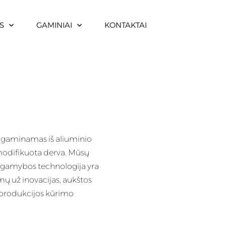
S
GAMINIAI
KONTAKTAI
gaminamas iš aliuminio
modifikuota derva
. Mūsų
gamybos technologija yra
ų už inovacijas, aukštos
 produkcijos kūrimo