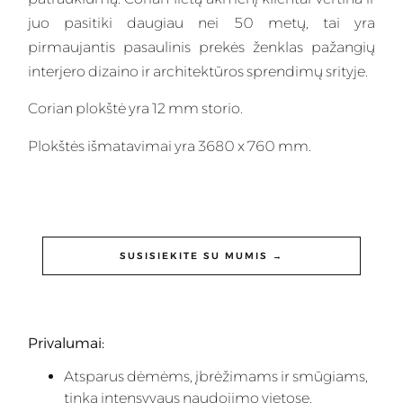
juo pasitiki daugiau nei 50 metų, tai yra
pirmaujantis pasaulinis prekės ženklas pažangių
interjero dizaino ir architektūros sprendimų srityje.
Corian plokštė yra 12 mm storio.
Plokštės išmatavimai yra 3680 x 760 mm.
SUSISIEKITE SU MUMIS →
Privalumai:
Atsparus dėmėms, įbrėžimams ir smūgiams,
tinka intensyvaus naudojimo vietose.