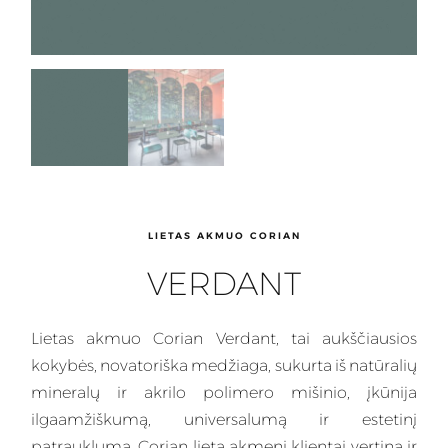
LIETAS AKMUO CORIAN
VERDANT
Lietas
akmuo Corian Verdant, tai aukščiausios
kokybės, novatoriška medžiaga, sukurta iš natūralių
mineralų ir akrilo polimero mišinio, įkūnija
ilgaamžiškumą, universalumą ir estetinį
patrauklumą.
Corian
lietą akmenį klientai vertina ir