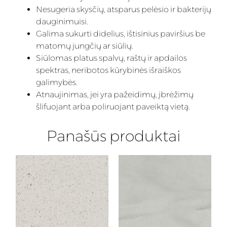
Nesugeria skysčių, atsparus pelėsio ir bakterijų
dauginimuisi.
Galima sukurti didelius, ištisinius paviršius be
matomų jungčių ar siūlių.
Siūlomas platus spalvų, raštų ir apdailos
spektras, neribotos kūrybinės išraiškos
galimybės.
Atnaujinimas, jei yra pažeidimų, įbrėžimų
šlifuojant arba poliruojant paveiktą vietą.
Panašūs produktai