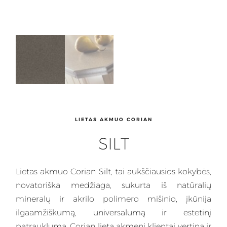
LIETAS AKMUO CORIAN
SILT
Lietas
akmuo Corian Silt, tai aukščiausios kokybės,
novatoriška medžiaga, sukurta iš natūralių
mineralų ir akrilo polimero mišinio, įkūnija
ilgaamžiškumą, universalumą ir estetinį
patrauklumą.
Corian
lietą akmenį klientai vertina ir