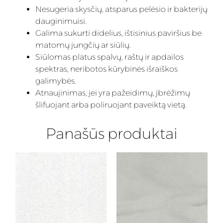
Nesugeria skysčių, atsparus pelėsio ir bakterijų
dauginimuisi.
Galima sukurti didelius, ištisinius paviršius be
matomų jungčių ar siūlių.
Siūlomas platus spalvų, raštų ir apdailos
spektras, neribotos kūrybinės išraiškos
galimybės.
Atnaujinimas, jei yra pažeidimų, įbrėžimų
šlifuojant arba poliruojant paveiktą vietą.
Panašūs produktai