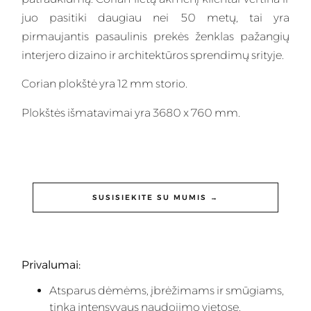
juo pasitiki daugiau nei 50 metų, tai yra
pirmaujantis pasaulinis prekės ženklas pažangių
interjero dizaino ir architektūros sprendimų srityje.
Corian plokštė yra 12 mm storio.
Plokštės išmatavimai yra 3680 x 760 mm.
SUSISIEKITE SU MUMIS →
Privalumai:
Atsparus dėmėms, įbrėžimams ir smūgiams,
tinka intensyvaus naudojimo vietose.