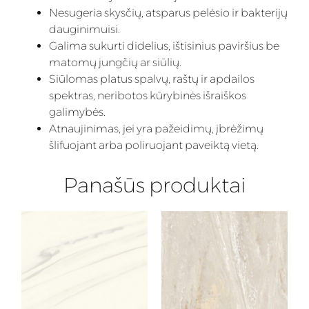
Nesugeria skysčių, atsparus pelėsio ir bakterijų
dauginimuisi.
Galima sukurti didelius, ištisinius paviršius be
matomų jungčių ar siūlių.
Siūlomas platus spalvų, raštų ir apdailos
spektras, neribotos kūrybinės išraiškos
galimybės.
Atnaujinimas, jei yra pažeidimų, įbrėžimų
šlifuojant arba poliruojant paveiktą vietą.
Panašūs produktai