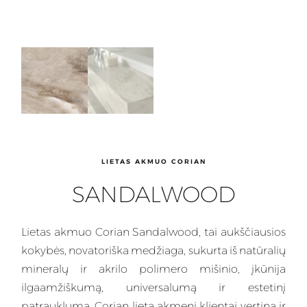
LIETAS AKMUO CORIAN
SANDALWOOD
Lietas
akmuo Corian Sandalwood, tai aukščiausios
kokybės, novatoriška medžiaga, sukurta iš natūralių
mineralų ir akrilo polimero mišinio, įkūnija
ilgaamžiškumą, universalumą ir estetinį
patrauklumą.
Corian
lietą akmenį klientai vertina ir