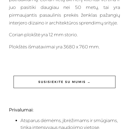
juo pasitiki daugiau nei 50 metų, tai yra
pirmaujantis pasaulinis prekės ženklas pažangių
interjero dizaino ir architektūros sprendimų srityje.
Corian plokštė yra 12 mm storio.
Plokštės išmatavimai yra 3680 x 760 mm.
SUSISIEKITE SU MUMIS →
Privalumai:
Atsparus dėmėms, įbrėžimams ir smūgiams,
tinka intensyvaus naudojimo vietose.