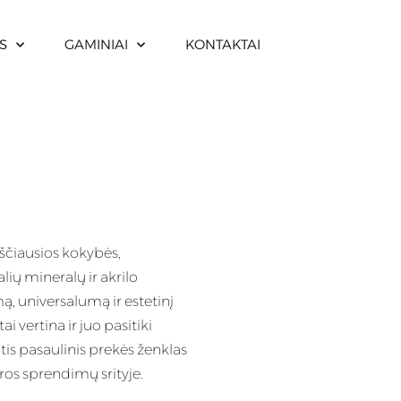
S
GAMINIAI
KONTAKTAI
čiausios kokybės,
lių mineralų ir akrilo
, universalumą ir estetinį
i vertina ir juo pasitiki
is pasaulinis prekės ženklas
ros sprendimų srityje.