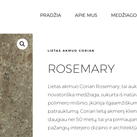
PRADŽIA
APIE MUS
MEDŽIAGO
LIETAS AKMUO CORIAN
ROSEMARY
Lietas
akmuo Corian Rosemary, tai aukš
novatoriška medžiaga, sukurta iš natūra
polimero mišinio, įkūnija ilgaamžiškumą
patrauklumą.
Corian
lietą akmenį klienta
daugiau nei 50 metų, tai yra pirmaujant
pažangių interjero dizaino ir architektū