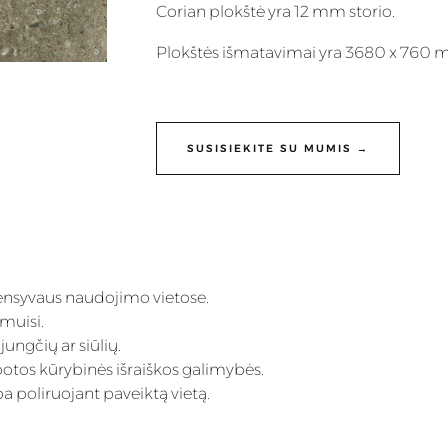
Corian plokštė yra 12 mm storio.
Plokštės išmatavimai yra 3680 x 760 
SUSISIEKITE SU MUMIS →
ensyvaus naudojimo vietose.
imuisi.
ungčių ar siūlių.
ibotos kūrybinės išraiškos galimybės.
a poliruojant paveiktą vietą.