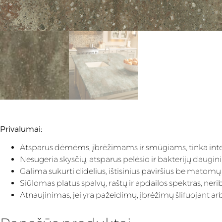
Privalumai:
Atsparus dėmėms, įbrėžimams ir smūgiams, tinka int
Nesugeria skysčių, atsparus pelėsio ir bakterijų daugin
Galima sukurti didelius, ištisinius paviršius be matomų j
Siūlomas platus spalvų, raštų ir apdailos spektras, ner
Atnaujinimas, jei yra pažeidimų, įbrėžimų šlifuojant arb