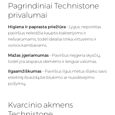
Pagrindiniai Technistone
privalumai
Higiena ir paprasta priežiūra
– Lygus, neporėtas
paviršius neleidžia kauptis bakterijoms ir
nešvarumams, todėl idealiai tinka virtuvėms ir
vonios kambariams.
Mažas įgeriamumas
– Paviršius neįgeria skysčių,
todėl yra atsparus dėmėms ir lengvai valomas.
Ilgaamžiškumas
– Paviršius ilgus metus išlaiko savo
estetinę išvaizdą be blukimo ar nusidėvėjimo
požymių.
Kvarcinio akmens
Technistone