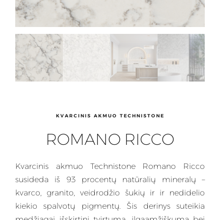
KVARCINIS AKMUO TECHNISTONE
ROMANO RICCO
Kvarcinis
akmuo Technistone Romano Ricco
susideda iš 93 procentų natūralių mineralų –
kvarco, granito, veidrodžio šukių ir ir nedidelio
kiekio spalvotų pigmentų. Šis
derinys
suteikia
medžiagai išskirtinį tvirtumą, ilgaamžiškumą bei