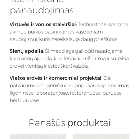
panaudojimas
Virtuvės ir vonios stalviršiai
: Technistone kvarcinis
akmuo puikus pasirinkimas kasdieniam
naudojimui, kuris nereikalauja daug priežiūros.
Sienų apdaila
: Ši medžiaga gali būti naudojama
kaip sienų apdaila, kuri lengvai prižiūrima ir suteikia
erdvei vientisą ir estetišką išvaizdą.
Viešos erdvės ir komerciniai projektai
: Dėl
patvarumo ir higieniškumo populiarus sprendimas
ligoninėse, laboratorijose, restoranuose, baruose
bei biuruose.
Panašūs produktai