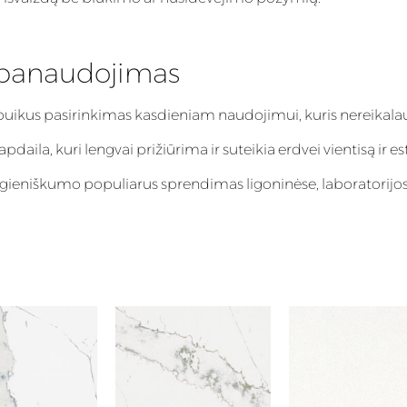
 panaudojimas
puikus pasirinkimas kasdieniam naudojimui, kuris nereikalau
aila, kuri lengvai prižiūrima ir suteikia erdvei vientisą ir es
igieniškumo populiarus sprendimas ligoninėse, laboratorijos