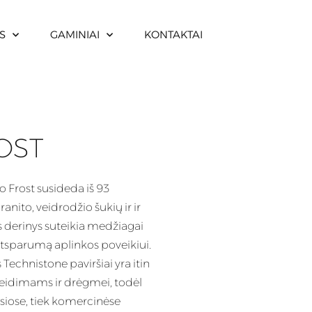
S
GAMINIAI
KONTAKTAI
OST
Frost susideda iš 93
anito, veidrodžio šukių ir ir
s
derinys
suteikia medžiagai
atsparumą aplinkos poveikiui.
echnistone paviršiai yra itin
idimams ir drėgmei, todėl
siose, tiek komercinėse