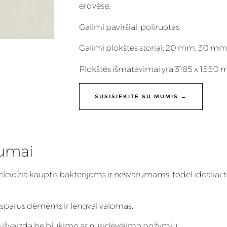
erdvėse.
Galimi paviršiai: poliruotas.
Galimi plokštės storiai: 20 mm; 30 mm
Plokštės išmatavimai yra 3185 x 1550
SUSISIEKITE SU MUMIS →
lumai
eleidžia kauptis bakterijoms ir nešvarumams, todėl idealiai t
 atsparus dėmėms ir lengvai valomas.
inę išvaizdą be blukimo ar nusidėvėjimo požymių.