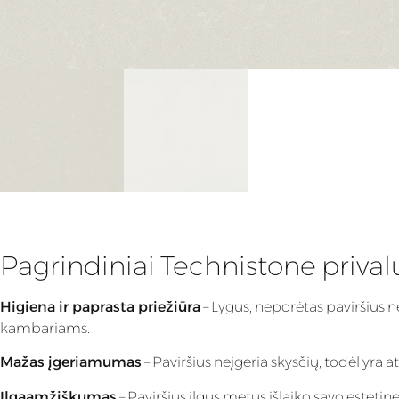
Pagrindiniai Technistone priva
Higiena ir paprasta priežiūra
– Lygus, neporėtas paviršius n
kambariams.
Mažas įgeriamumas
– Paviršius neįgeria skysčių, todėl yra
Ilgaamžiškumas
– Paviršius ilgus metus išlaiko savo estet