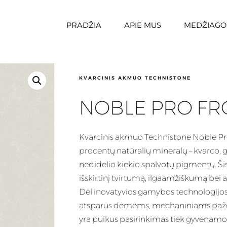
PRADŽIA
APIE MUS
MEDŽIAGO
KVARCINIS AKMUO TECHNISTONE
NOBLE PRO FR
Kvarcinis
akmuo Technistone Noble Pro 
procentų natūralių mineralų – kvarco, gr
nedidelio kiekio spalvotų pigmentų. Ši
išskirtinį tvirtumą, ilgaamžiškumą bei 
Dėl inovatyvios gamybos technologijos T
atsparūs dėmėms, mechaniniams paže
yra puikus pasirinkimas tiek gyvenamo