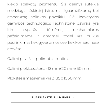
kiekio spalvotų pigmentų. Šis
derinys
suteikia
medžiagai išskirtinį tvirtumą, ilgaamžiškumą bei
atsparumą aplinkos poveikiui. Dėl inovatyvios
gamybos technologijos Technistone paviršiai yra
itin atsparūs dėmėms, mechaniniams
pažeidimams ir drėgmei, todėl yra puikus
pasirinkimas tiek gyvenamosiose, tiek komercinėse
erdvėse.
Galimi paviršiai: poliruotas, matinis.
Galimi plokštės storiai: 12 mm; 20 mm; 30 mm.
Plokštės išmatavimai yra 3185 x 1550 mm.
SUSISIEKITE SU MUMIS →