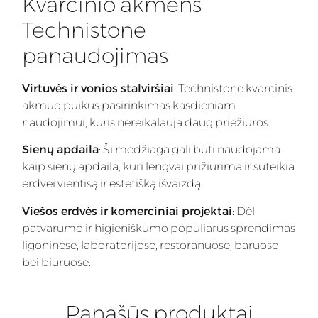
Kvarcinio akmens
Technistone
panaudojimas
Virtuvės ir vonios stalviršiai
: Technistone kvarcinis
akmuo puikus pasirinkimas kasdieniam
naudojimui, kuris nereikalauja daug priežiūros.
Sienų apdaila
: Ši medžiaga gali būti naudojama
kaip sienų apdaila, kuri lengvai prižiūrima ir suteikia
erdvei vientisą ir estetišką išvaizdą.
Viešos erdvės ir komerciniai projektai
: Dėl
patvarumo ir higieniškumo populiarus sprendimas
ligoninėse, laboratorijose, restoranuose, baruose
bei biuruose.
Panašūs produktai