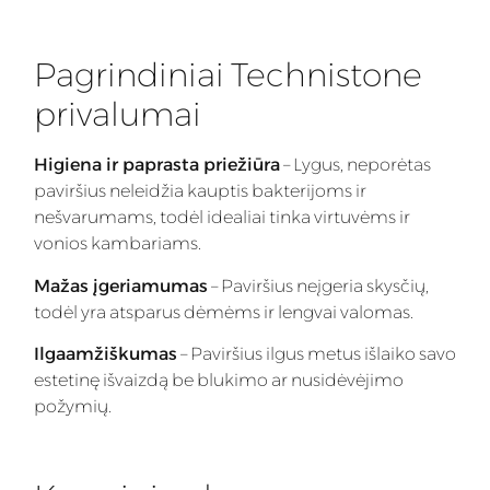
Pagrindiniai Technistone
privalumai
Higiena ir paprasta priežiūra
– Lygus, neporėtas
paviršius neleidžia kauptis bakterijoms ir
nešvarumams, todėl idealiai tinka virtuvėms ir
vonios kambariams.
Mažas įgeriamumas
– Paviršius neįgeria skysčių,
todėl yra atsparus dėmėms ir lengvai valomas.
Ilgaamžiškumas
– Paviršius ilgus metus išlaiko savo
estetinę išvaizdą be blukimo ar nusidėvėjimo
požymių.