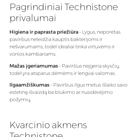
Pagrindiniai Technistone
privalumai
Higiena ir paprasta priežiūra
– Lygus, neporėtas
paviršius neleidžia kauptis bakterijoms ir
nešvarumams, todėl idealiai tinka virtuvėms ir
vonios kambariams.
Mažas įgeriamumas
– Paviršius neįgeria skysčių,
todėl yra atsparus dėmėms ir lengvai valomas.
Ilgaamžiškumas
– Paviršius ilgus metus išlaiko savo
estetinę išvaizdą be blukimo ar nusidėvėjimo
požymių.
Kvarcinio akmens
Technistone