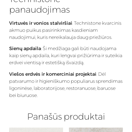
panaudojimas
Virtuvės ir vonios stalviršiai
: Technistone kvarcinis
akmuo puikus pasirinkimas kasdieniam
naudojimui, kuris nereikalauja daug priežiūros.
Sienų apdaila
: Ši medžiaga gali būti naudojama
kaip sienų apdaila, kuri lengvai prižiūrima ir suteikia
erdvei vientisą ir estetišką išvaizdą.
Viešos erdvės ir komerciniai projektai
: Dėl
patvarumo ir higieniškumo populiarus sprendimas
ligoninėse, laboratorijose, restoranuose, baruose
bei biuruose.
Panašūs produktai