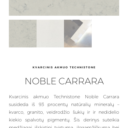
KVARCINIS AKMUO TECHNISTONE
NOBLE CARRARA
Kvarcinis
akmuo Technistone Noble Carrara
susideda iš 93 procentų natūralių mineralų –
kvarco, granito, veidrodžio šukių ir ir nedidelio
kiekio spalvotų pigmentų. Šis
derinys
suteikia
medžiagai išskirtinį tvirtumą, ilgaamžiškumą bei