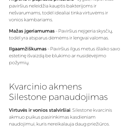
paviršius neleidžia kauptis bakterijoms ir
nešvarumams, todėl idealiai tinka virtuvėms ir
vonios kambariams.
Mažas įgeriamumas
– Paviršius neįgeria skysčių,
todėl yra atsparus dėmėms ir lengvai valomas.
Ilgaamžiškumas
– Paviršius ilgus metus išlaiko savo
estetinę išvaizdą be blukimo ar nusidėvėjimo
požymių.
Kvarcinio akmens
Silestone panaudojimas
Virtuvės ir vonios stalviršiai
: Silestone kvarcinis
akmuo puikus pasirinkimas kasdieniam
naudojimui, kuris nereikalauja daug priežiūros.