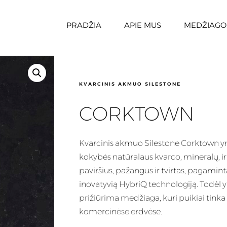
PRADŽIA
APIE MUS
MEDŽIAGO
KVARCINIS AKMUO SILESTONE
CORKTOWN
Kvarcinis
akmuo Silestone Corktown yra
kokybės natūralaus kvarco, mineralų, 
paviršius, pažangus ir tvirtas, pagaminta
inovatyvią HybriQ technologiją. Todėl yr
prižiūrima
medžiaga
, kuri puikiai tin
komercinėse erdvėse.