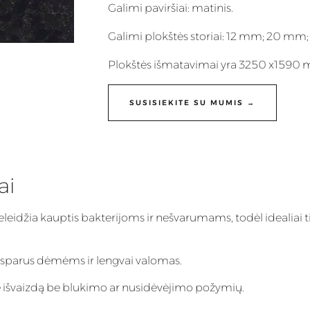
Galimi paviršiai: matinis.
Galimi plokštės storiai: 12 mm; 20 mm
Plokštės išmatavimai yra 3250 x1590
SUSISIEKITE SU MUMIS →
ai
eleidžia kauptis bakterijoms ir nešvarumams, todėl idealiai t
 atsparus dėmėms ir lengvai valomas.
inę išvaizdą be blukimo ar nusidėvėjimo požymių.