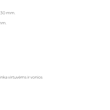
; 30 mm.
 mm.
inka virtuvėms ir vonios