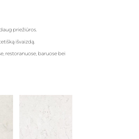
daug priežiūros.
tetišką išvaizdą.
e, restoranuose, baruose bei