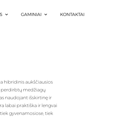
S
GAMINIAI
KONTAKTAI
 hibridinis aukščiausios
ir perdirbtų medžiagų
s naudojant išskirtinę ir
a labai praktiška ir lengvai
ka tiek gyvenamosiose, tiek