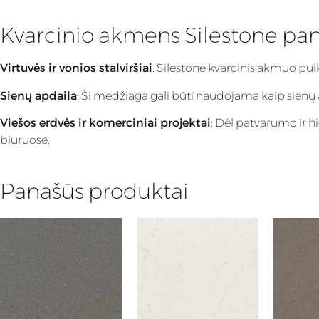
Kvarcinio akmens Silestone pa
Virtuvės ir vonios stalviršiai
: Silestone kvarcinis akmuo pu
Sienų apdaila
: Ši medžiaga gali būti naudojama kaip sienų apd
Viešos erdvės ir komerciniai projektai
: Dėl patvarumo ir h
biuruose.
Panašūs produktai