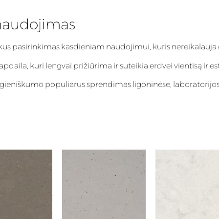
naudojimas
ikus pasirinkimas kasdieniam naudojimui, kuris nereikalauja 
aila, kuri lengvai prižiūrima ir suteikia erdvei vientisą ir es
igieniškumo populiarus sprendimas ligoninėse, laboratorijos