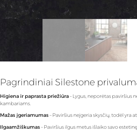
Pagrindiniai Silestone privalum
Higiena ir paprasta priežiūra
– Lygus, neporėtas paviršius n
kambariams.
Mažas įgeriamumas
– Paviršius neįgeria skysčių, todėl yra
Ilgaamžiškumas
– Paviršius ilgus metus išlaiko savo estet