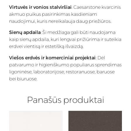
Virtuvės ir vonios stalviršiai
: Caesarstone kvarcinis
akmuo puikus pasirinkimas kasdieniam
naudojimui, kuris nereikalauja daug priežiūros.
Sienų apdaila
: Ši medžiaga gali būti naudojama
kaip sienų apdaila, kuri lengvai prižiūrima ir suteikia
erdvei vientisą ir estetišką išvaizdą.
Viešos erdvės ir komerciniai projektai
: Dėl
patvarumo ir higieniškumo populiarus sprendimas
ligoninėse, laboratorijose, restoranuose, baruose
bei biuruose.
Panašūs produktai