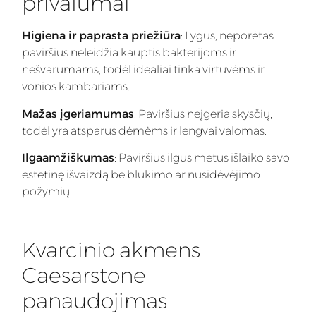
privalumai
Higiena ir paprasta priežiūra
: Lygus, neporėtas
paviršius neleidžia kauptis bakterijoms ir
nešvarumams, todėl idealiai tinka virtuvėms ir
vonios kambariams.
Mažas įgeriamumas
: Paviršius neįgeria skysčių,
todėl yra atsparus dėmėms ir lengvai valomas.
Ilgaamžiškumas
: Paviršius ilgus metus išlaiko savo
estetinę išvaizdą be blukimo ar nusidėvėjimo
požymių.
Kvarcinio akmens
Caesarstone
panaudojimas