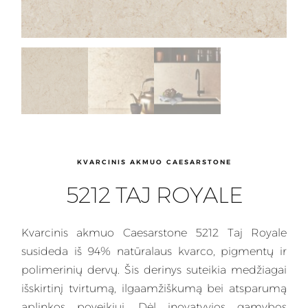
KVARCINIS AKMUO CAESARSTONE
5212 TAJ ROYALE
Kvarcinis
akmuo Caesarstone 5212 Taj Royale
susideda iš 94% natūralaus kvarco, pigmentų ir
polimerinių dervų. Šis
derinys
suteikia medžiagai
išskirtinį tvirtumą, ilgaamžiškumą bei atsparumą
aplinkos poveikiui. Dėl inovatyvios gamybos