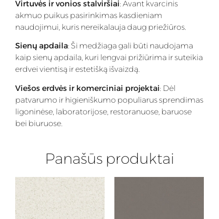
Virtuvės ir vonios stalviršiai
: Avant kvarcinis
akmuo puikus pasirinkimas kasdieniam
naudojimui, kuris nereikalauja daug priežiūros.
Sienų apdaila
: Ši medžiaga gali būti naudojama
kaip sienų apdaila, kuri lengvai prižiūrima ir suteikia
erdvei vientisą ir estetišką išvaizdą.
Viešos erdvės ir komerciniai projektai
: Dėl
patvarumo ir higieniškumo populiarus sprendimas
ligoninėse, laboratorijose, restoranuose, baruose
bei biuruose.
Panašūs produktai