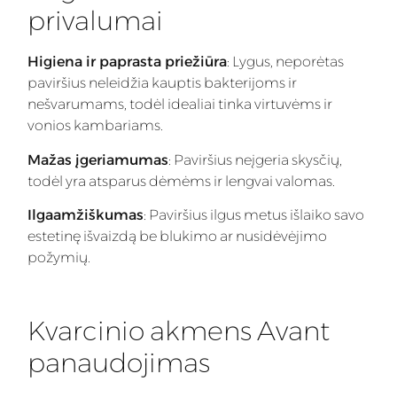
privalumai
Higiena ir paprasta priežiūra
: Lygus, neporėtas
paviršius neleidžia kauptis bakterijoms ir
nešvarumams, todėl idealiai tinka virtuvėms ir
vonios kambariams.
Mažas įgeriamumas
: Paviršius neįgeria skysčių,
todėl yra atsparus dėmėms ir lengvai valomas.
Ilgaamžiškumas
: Paviršius ilgus metus išlaiko savo
estetinę išvaizdą be blukimo ar nusidėvėjimo
požymių.
Kvarcinio akmens Avant
panaudojimas