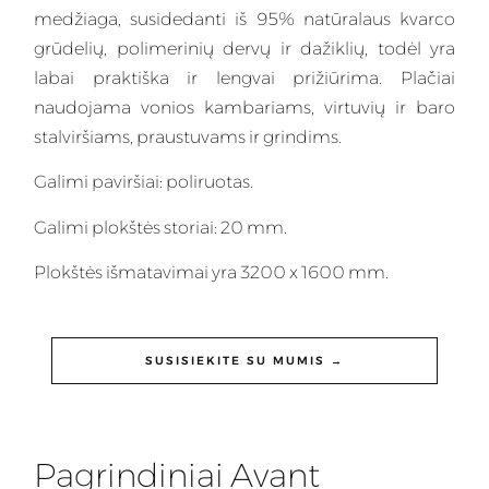
medžiaga
, susidedanti iš 95% natūralaus kvarco
grūdelių, polimerinių dervų ir dažiklių, todėl yra
labai praktiška ir lengvai prižiūrima. Plačiai
naudojama vonios kambariams, virtuvių ir baro
stalviršiams, praustuvams ir grindims.
Galimi paviršiai: poliruotas.
Galimi plokštės storiai: 20 mm.
Plokštės išmatavimai yra 3200 x 1600 mm.
SUSISIEKITE SU MUMIS →
Pagrindiniai Avant