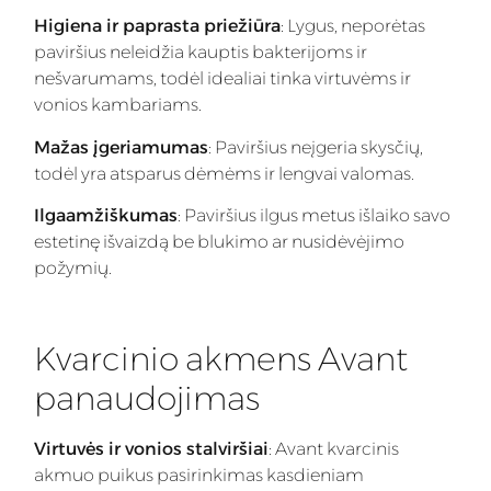
Higiena ir paprasta priežiūra
: Lygus, neporėtas
paviršius neleidžia kauptis bakterijoms ir
nešvarumams, todėl idealiai tinka virtuvėms ir
vonios kambariams.
Mažas įgeriamumas
: Paviršius neįgeria skysčių,
todėl yra atsparus dėmėms ir lengvai valomas.
Ilgaamžiškumas
: Paviršius ilgus metus išlaiko savo
estetinę išvaizdą be blukimo ar nusidėvėjimo
požymių.
Kvarcinio akmens Avant
panaudojimas
Virtuvės ir vonios stalviršiai
: Avant kvarcinis
akmuo puikus pasirinkimas kasdieniam