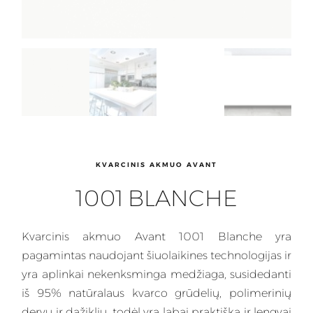
KVARCINIS AKMUO AVANT
1001 BLANCHE
Kvarcinis
akmuo Avant 1001 Blanche yra
pagamintas naudojant šiuolaikines technologijas ir
yra aplinkai nekenksminga
medžiaga
, susidedanti
iš 95% natūralaus kvarco grūdelių, polimerinių
dervų ir dažiklių, todėl yra labai praktiška ir lengvai