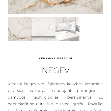
KERAMIKA KERALINI
NEGEV
Keralini
Negev yra išskirtinės kokybės keraminis
paviršius, sukurtas naudojant pažangiausias
gamybos technologijas, persipinantis su
nepriekaištingu itališko dizaino grožiu.
Paviršiai
pasižymi puikiomis techninėmis ypatybėmis,