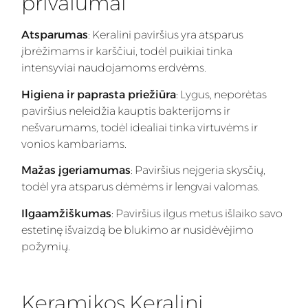
privalumai
Atsparumas
: Keralini paviršius yra atsparus
įbrėžimams ir karščiui, todėl puikiai tinka
intensyviai naudojamoms erdvėms.
Higiena ir paprasta priežiūra
: Lygus, neporėtas
paviršius neleidžia kauptis bakterijoms ir
nešvarumams, todėl idealiai tinka virtuvėms ir
vonios kambariams.
Mažas įgeriamumas
: Paviršius neįgeria skysčių,
todėl yra atsparus dėmėms ir lengvai valomas.
Ilgaamžiškumas
: Paviršius ilgus metus išlaiko savo
estetinę išvaizdą be blukimo ar nusidėvėjimo
požymių.
Keramikos Keralini