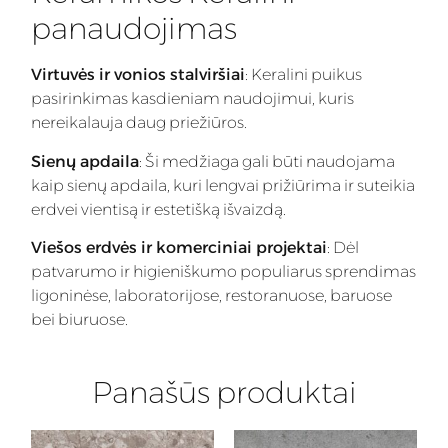
panaudojimas
Virtuvės ir vonios stalviršiai
: Keralini puikus
pasirinkimas kasdieniam naudojimui, kuris
nereikalauja daug priežiūros.
Sienų apdaila
: Ši medžiaga gali būti naudojama
kaip sienų apdaila, kuri lengvai prižiūrima ir suteikia
erdvei vientisą ir estetišką išvaizdą.
Viešos erdvės ir komerciniai projektai
: Dėl
patvarumo ir higieniškumo populiarus sprendimas
ligoninėse, laboratorijose, restoranuose, baruose
bei biuruose.
Panašūs produktai