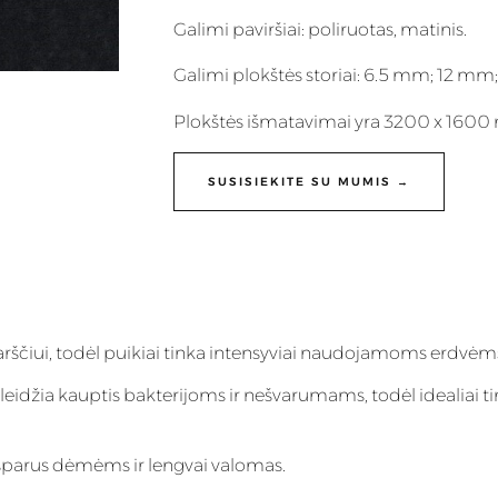
Galimi paviršiai: poliruotas, matinis.
Galimi plokštės storiai: 6.5 mm; 12 m
Plokštės išmatavimai yra 3200 x 160
SUSISIEKITE SU MUMIS →
 karščiui, todėl puikiai tinka intensyviai naudojamoms erdvėm
eleidžia kauptis bakterijoms ir nešvarumams, todėl idealiai ti
 atsparus dėmėms ir lengvai valomas.