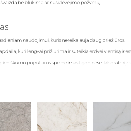
inę išvaizdą be blukimo ar nusidėvėjimo požymių.
as
kasdieniam naudojimui, kuris nereikalauja daug priežiūros.
aila, kuri lengvai prižiūrima ir suteikia erdvei vientisą ir es
igieniškumo populiarus sprendimas ligoninėse, laboratorijos