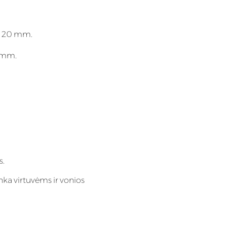
m; 20 mm.
0 mm.
s.
nka virtuvėms ir vonios