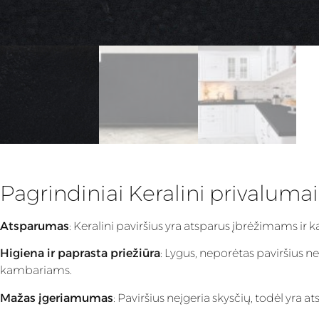
Pagrindiniai Keralini privalumai
Atsparumas
: Keralini paviršius yra atsparus įbrėžimams ir
Higiena ir paprasta priežiūra
: Lygus, neporėtas paviršius n
kambariams.
Mažas įgeriamumas
: Paviršius neįgeria skysčių, todėl yra