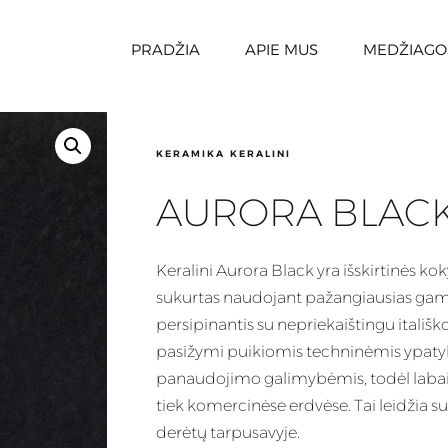
PRADŽIA
APIE MUS
MEDŽIAGO
KERAMIKA KERALINI
AURORA BLAC
Keralini
Aurora Black yra išskirtinės ko
sukurtas naudojant pažangiausias gam
persipinantis su nepriekaištingu itališk
pasižymi puikiomis techninėmis ypaty
panaudojimo galimybėmis, todėl labai
tiek komercinėse erdvėse. Tai leidžia su
derėtų tarpusavyje.