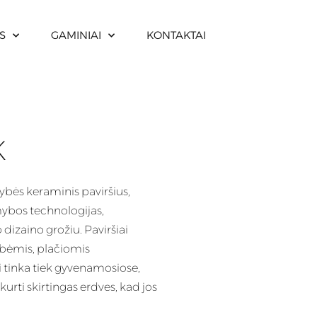
S
GAMINIAI
KONTAKTAI
K
kybės keraminis paviršius,
ybos technologijas,
o dizaino grožiu.
Paviršiai
bėmis, plačiomis
 tinka tiek gyvenamosiose,
kurti skirtingas erdves, kad jos