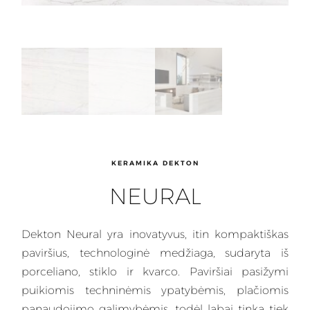
KERAMIKA DEKTON
NEURAL
Dekton
Neural yra inovatyvus, itin kompaktiškas
paviršius, technologinė medžiaga, sudaryta iš
porceliano, stiklo ir kvarco.
Paviršiai
pasižymi
puikiomis techninėmis ypatybėmis, plačiomis
panaudojimo galimybėmis, todėl labai tinka tiek