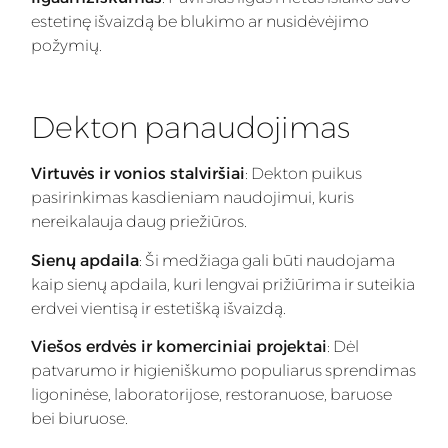
estetinę išvaizdą be blukimo ar nusidėvėjimo
požymių.
Dekton panaudojimas
Virtuvės ir vonios stalviršiai
: Dekton puikus
pasirinkimas kasdieniam naudojimui, kuris
nereikalauja daug priežiūros.
Sienų apdaila
: Ši medžiaga gali būti naudojama
kaip sienų apdaila, kuri lengvai prižiūrima ir suteikia
erdvei vientisą ir estetišką išvaizdą.
Viešos erdvės ir komerciniai projektai
: Dėl
patvarumo ir higieniškumo populiarus sprendimas
ligoninėse, laboratorijose, restoranuose, baruose
bei biuruose.