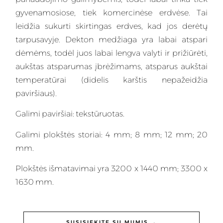
gyvenamosiose, tiek komercinėse erdvėse. Tai
leidžia sukurti skirtingas erdves, kad jos derėtų
tarpusavyje. Dekton medžiaga yra labai atspari
dėmėms, todėl juos labai lengva valyti ir prižiūrėti,
aukštas atsparumas įbrėžimams, atsparus aukštai
temperatūrai (didelis karštis nepažeidžia
paviršiaus).
Galimi paviršiai: tekstūruotas.
Galimi plokštės storiai: 4 mm; 8 mm; 12 mm; 20
mm.
Plokštės išmatavimai yra 3200 x 1440 mm; 3300 x
1630 mm.
SUSISIEKITE SU MUMIS →