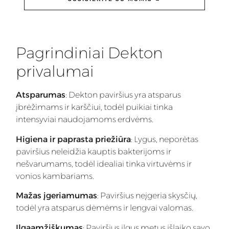
Pagrindiniai Dekton
privalumai
Atsparumas
: Dekton paviršius yra atsparus
įbrėžimams ir karščiui, todėl puikiai tinka
intensyviai naudojamoms erdvėms.
Higiena ir paprasta priežiūra
: Lygus, neporėtas
paviršius neleidžia kauptis bakterijoms ir
nešvarumams, todėl idealiai tinka virtuvėms ir
vonios kambariams.
Mažas įgeriamumas
: Paviršius neįgeria skysčių,
todėl yra atsparus dėmėms ir lengvai valomas.
Ilgaamžiškumas
: Paviršius ilgus metus išlaiko savo