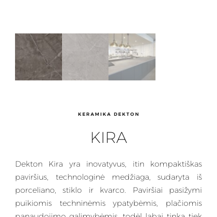
KERAMIKA DEKTON
KIRA
Dekton
Kira yra inovatyvus, itin kompaktiškas
paviršius, technologinė medžiaga, sudaryta iš
porceliano, stiklo ir kvarco.
Paviršiai
pasižymi
puikiomis techninėmis ypatybėmis, plačiomis
panaudojimo galimybėmis, todėl labai tinka tiek