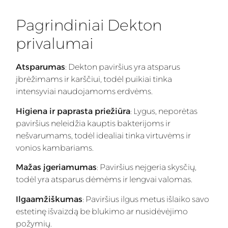
Pagrindiniai Dekton
privalumai
Atsparumas
: Dekton paviršius yra atsparus
įbrėžimams ir karščiui, todėl puikiai tinka
intensyviai naudojamoms erdvėms.
Higiena ir paprasta priežiūra
: Lygus, neporėtas
paviršius neleidžia kauptis bakterijoms ir
nešvarumams, todėl idealiai tinka virtuvėms ir
vonios kambariams.
Mažas įgeriamumas
: Paviršius neįgeria skysčių,
todėl yra atsparus dėmėms ir lengvai valomas.
Ilgaamžiškumas
: Paviršius ilgus metus išlaiko savo
estetinę išvaizdą be blukimo ar nusidėvėjimo
požymių.