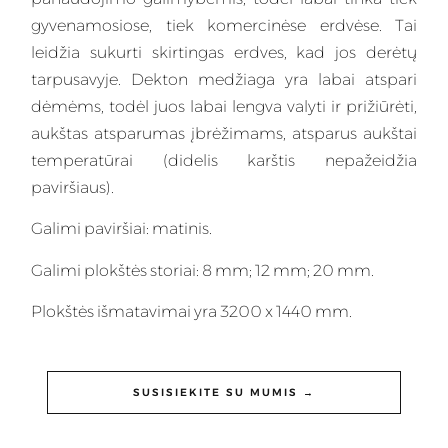
gyvenamosiose, tiek komercinėse erdvėse. Tai
leidžia sukurti skirtingas erdves, kad jos derėtų
tarpusavyje. Dekton medžiaga yra labai atspari
dėmėms, todėl juos labai lengva valyti ir prižiūrėti,
aukštas atsparumas įbrėžimams, atsparus aukštai
temperatūrai (didelis karštis nepažeidžia
paviršiaus).
Galimi paviršiai: matinis.
Galimi plokštės storiai: 8 mm; 12 mm; 20 mm.
Plokštės išmatavimai yra 3200 x 1440 mm.
SUSISIEKITE SU MUMIS →