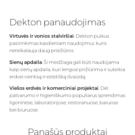
Dekton panaudojimas
Virtuvės ir vonios stalviršiai
: Dekton puikus
pasirinkimas kasdieniam naudojimui, kuris
nereikalauja daug priežiūros.
Sienų apdaila
: Ši medžiaga gali būti naudojama
kaip sienų apdaila, kuri lengvai prižiūrima ir suteikia
erdvei vientisą ir estetišką išvaizdą.
Viešos erdvės ir komerciniai projektai
: Dėl
patvarumo ir higieniškumo populiarus sprendimas
ligoninėse, laboratorijose, restoranuose, baruose
bei biuruose.
Panašūs produktai