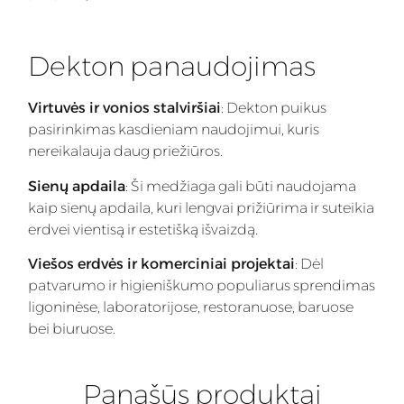
Dekton panaudojimas
Virtuvės ir vonios stalviršiai
: Dekton puikus
pasirinkimas kasdieniam naudojimui, kuris
nereikalauja daug priežiūros.
Sienų apdaila
: Ši medžiaga gali būti naudojama
kaip sienų apdaila, kuri lengvai prižiūrima ir suteikia
erdvei vientisą ir estetišką išvaizdą.
Viešos erdvės ir komerciniai projektai
: Dėl
patvarumo ir higieniškumo populiarus sprendimas
ligoninėse, laboratorijose, restoranuose, baruose
bei biuruose.
Panašūs produktai