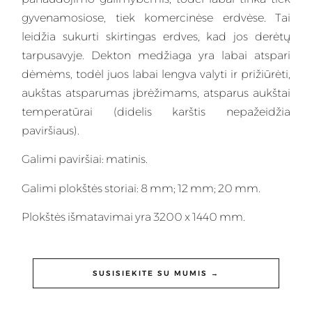
gyvenamosiose, tiek komercinėse erdvėse. Tai
leidžia sukurti skirtingas erdves, kad jos derėtų
tarpusavyje. Dekton medžiaga yra labai atspari
dėmėms, todėl juos labai lengva valyti ir prižiūrėti,
aukštas atsparumas įbrėžimams, atsparus aukštai
temperatūrai (didelis karštis nepažeidžia
paviršiaus).
Galimi paviršiai: matinis.
Galimi plokštės storiai: 8 mm; 12 mm; 20 mm.
Plokštės išmatavimai yra 3200 x 1440 mm.
SUSISIEKITE SU MUMIS →