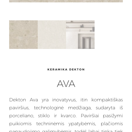
KERAMIKA DEKTON
AVA
Dekton
Ava yra inovatyvus, itin kompaktiškas
paviršius, technologinė medžiaga, sudaryta iš
porceliano, stiklo ir kvarco.
Paviršiai
pasižymi
puikiomis techninėmis ypatybėmis, plačiomis
panaudojimo galimybėmis, todėl labai tinka tiek