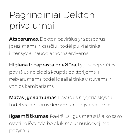
Pagrindiniai Dekton
privalumai
Atsparumas
: Dekton paviršius yra atsparus
įbrėžimams ir karščiui, todėl puikiai tinka
intensyviai naudojamoms erdvėms.
Higiena ir paprasta priežiūra
: Lygus, neporėtas
paviršius neleidžia kauptis bakterijoms ir
nešvarumams, todėl idealiai tinka virtuvėms ir
vonios kambariams.
Mažas įgeriamumas
: Paviršius neįgeria skysčių,
todėl yra atsparus dėmėms ir lengvai valomas.
Ilgaamžiškumas
: Paviršius ilgus metus išlaiko savo
estetinę išvaizdą be blukimo ar nusidėvėjimo
požymių.