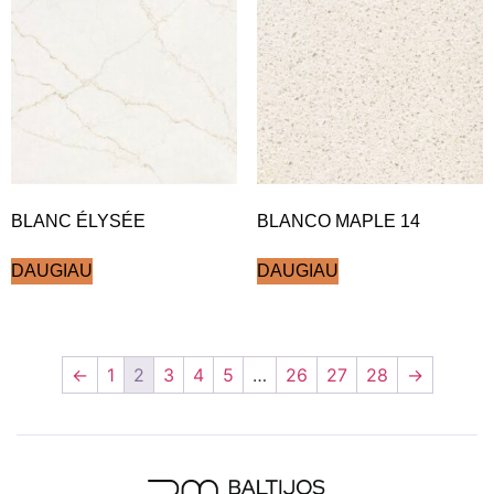
BLANC ÉLYSÉE
BLANCO MAPLE 14
DAUGIAU
DAUGIAU
←
1
2
3
4
5
…
26
27
28
→