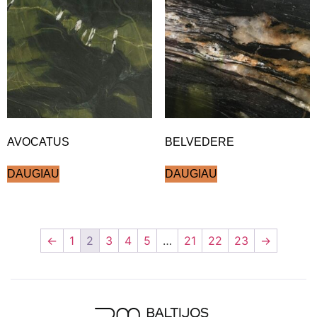
AVOCATUS
BELVEDERE
DAUGIAU
DAUGIAU
←
1
2
3
4
5
…
21
22
23
→