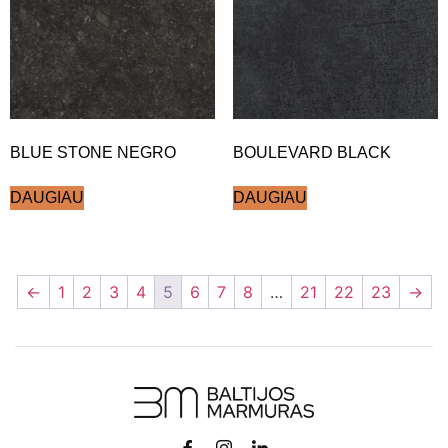
BLUE STONE NEGRO
BOULEVARD BLACK
DAUGIAU
DAUGIAU
←
1
2
3
4
5
6
7
8
…
21
22
23
→