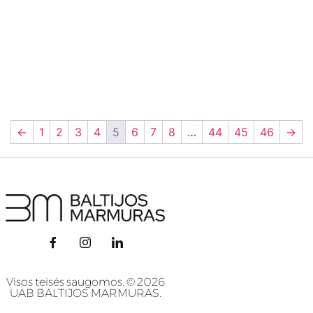
←
1
2
3
4
5
6
7
8
…
44
45
46
→
Visos teisės saugomos. © 2026
UAB BALTIJOS MARMURAS.